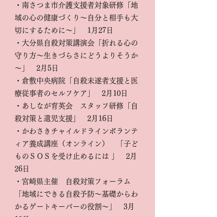
・南さつま市介護支援者対象研修「地
域の心の健康づくり～自分と相手も大
切にするために～」 1月27日
・大分県自殺対策講演会「折れる心の
守り方～生きづらさにどうよりそうか
～」 2月5日
・倉敷中央病院「自殺未遂者支援と医
療従事者のセルフケア」 2月10日
・あしなが育英会 スタッフ研修「自
殺対策と遺児支援」 2月16日
・かわさきチャイルドラインボランテ
ィア養成講座（オンライン） 「子ど
ものＳＯＳを受け止めるには 」 2月
26日
・宮崎県主催 自殺対策フォーラム
「地域にできる自殺予防〜基礎からわ
かるゲートキーパーの役割〜」 3月