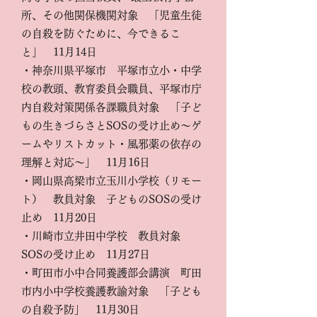
所、その他関保機関対象 「児童生徒
の自殺を防ぐために、今できるこ
と」 11月14日
・神奈川県平塚市 平塚市立小・中学
校の教頭、教育委員会職員、平塚市庁
内自殺対策関係各課職員対象 「子ど
もの生きづらさとSOSの受け止め～ゲ
ームやリストカット・風邪薬の依存の
理解と対応～」 11月16日
・
岡山県高梁市立玉川小学校（リモー
ト） 教員対象 子どものSOSの受け
止め 11月20日
・川崎市立井田中学校 教員対象
SOSの受け止め 11月27日
・町田市小中合同養護部会講演 町田
市内小中学校養護教諭対象 「子ども
の自殺予防」 11月30日