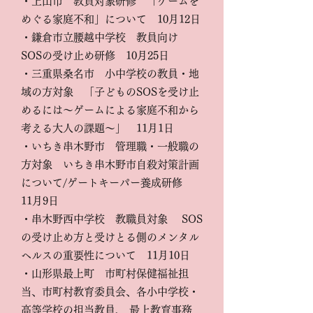
​・上山市 教員対象研修 「ゲームを
めぐる家庭不和」について 10月12日
・鎌倉市立腰越中学校 教員向け
SOSの受け止め研修 10月25日
・三重県桑名市 小中学校の教員・地
域の方対象 「子どものSOSを受け止
めるには～ゲームによる家庭不和から
考える大人の課題～」 11月1日
・いちき串木野市 管理職・一般職の
方対象 いちき串木野市自殺対策計画
について/ゲートキーパー養成研修
11月9日
・串木野西中学校 教職員対象 SOS
の受け止め方と受けとる側のメンタル
ヘルスの重要性について 11月10日
・山形県最上町 市町村保健福祉担
当、市町村教育委員会、各小中学校・
高等学校の担当教員、 最上教育事務