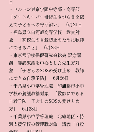
日
・ドルトン東京学園中等部・高等部
「ゲートキーパー研修生きづらさを抱
えて子どもへの寄り添い」 6月21日
・福島県立白河旭高等学校 教員対
象 「高校生の自殺防止のために教師
にできること」 6月23日
・東京都学校保健研究会総会 記念講
演 養護教諭を中心とした先生方対
象 「子どものSOSの受け止め 教師
にできる自殺予防」 6月26日
・千葉県小中学管理職 印
旛
郡市小中
学校の養護教諭対象 「教師にできる
自殺予防 子どものSOSの受けとめ
方」 6月28日
・千葉県小中学管理職 北総地区・特
別支援学校の管理職対象 講義「自殺
予防」 6月28日