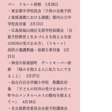
パー リモート研修 1月26日
・東京都中学校長会「子供の自殺予防
と家庭連携における課題」都内公立中
学校長対象 2月13日
・広島県福山地区支部学校保健会 「自
殺予防教育と生きづらさを抱える生徒
のSOSの受け止め方」（リモート）
高校の養護教諭・保健主事対象 2月
21日
・神奈川県箱根町 ゲートキーパー研
修 「悩みを抱える人に私たちにでき
ること」 2月27日
​・仙台白百合学園小学校 教職員対
象 「子どものSOSの受け止めかた〜
昨今のメンタルヘルスの動向を踏まえ
て〜」 4月18日
・名古屋教育委員会自殺予防講演会